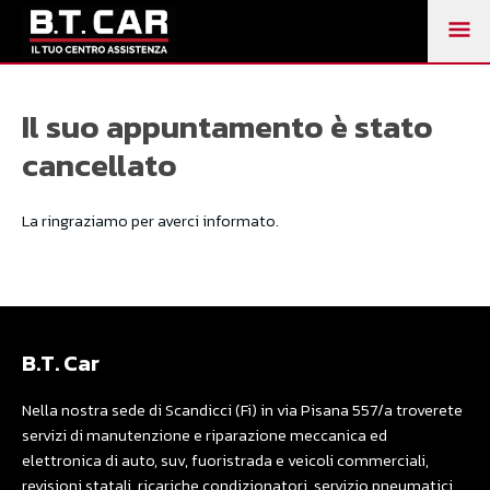
M
PR
Il suo appuntamento è stato
cancellato
La ringraziamo per averci informato.
B.T. Car
Nella nostra sede di Scandicci (Fi) in via Pisana 557/a troverete
servizi di manutenzione e riparazione meccanica ed
elettronica di auto, suv, fuoristrada e veicoli commerciali,
revisioni statali, ricariche condizionatori, servizio pneumatici