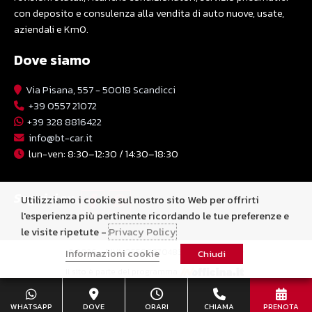
con deposito e consulenza alla vendita di auto nuove, usate,
aziendali e Km0.
Dove siamo
Via Pisana, 557 - 50018 Scandicci
+39 0557 21072
+39 328 8816422
info@bt-car.it
lun-ven: 8:30–12:30 / 14:30–18:30
Seguici su
Utilizziamo i cookie sul nostro sito Web per offrirti
l'esperienza più pertinente ricordando le tue preferenze e
le visite ripetute -
Privacy Policy
Informazioni cookie
© 2026 - P.IVA 05580370483 -
Privacy Policy
Chiudi
Il sito è parte del programma
WHATSAPP
DOVE
ORARI
CHIAMA
PRENOTA