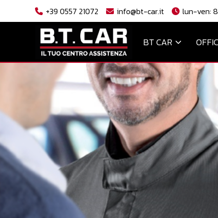
+39 0557 21072
info@bt-car.it
lun-ven: 8
BT CAR
OFFI